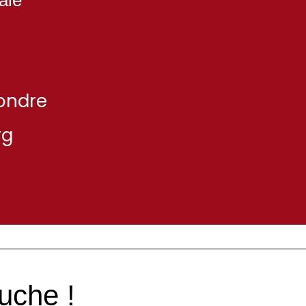
ondre
rg
uche !