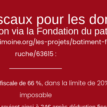
scaux pour les do
on via la Fondation du pat
imoine.org/les-projets/batiment-
ruche/63615 :
dans la limite de 20
fiscale de 66 %,
imposable
revient ainsi à 34€ après déduction fisc