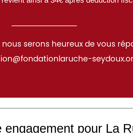
 nous serons heureux de vous rép
on@fondationlaruche-seydoux.o
e engagement pour La R